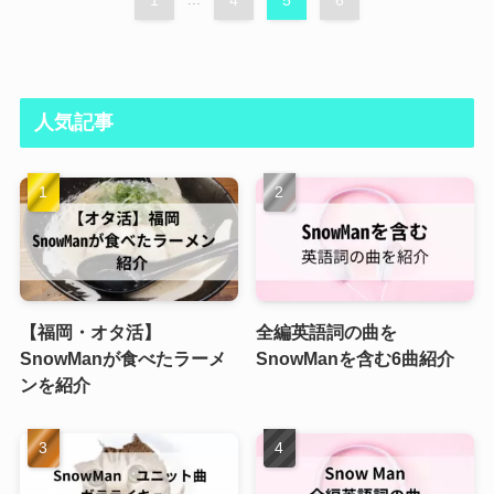
1
4
5
6
人気記事
【福岡・オタ活】
全編英語詞の曲を
SnowManが食べたラーメ
SnowManを含む6曲紹介
ンを紹介