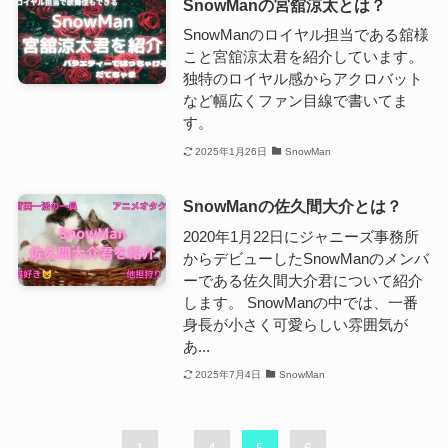
SnowManの宮舘涼太とは？
SnowManのロイヤル担当である舘様
こと宮舘涼太君を紹介しています。
独特のロイヤル感からアクロバット
など幅広くファン目線で書いてま
す。
2025年1月26日
SnowMan
SnowManの佐久間大介とは？
2020年1月22日にジャニーズ事務所
からデビューしたSnowManのメンバ
ーである佐久間大介君について紹介
します。 SnowManの中では、一番
身長が小さく可愛らしい雰囲気が
あ...
2025年7月4日
SnowMan
...