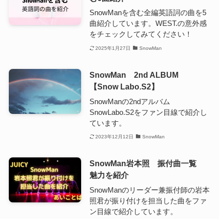
SnowManを含む全編英語詞の曲を5
曲紹介しています。WEST.の意外感
をチェックしてみてください！
2025年1月27日
SnowMan
SnowMan 2nd ALBUM
【Snow Labo.S2】
SnowManの2ndアルバム
SnowLabo.S2をファン目線で紹介し
ています。
2023年12月12日
SnowMan
SnowMan岩本照 振付曲一覧
魅力を紹介
SnowManのリーダー兼振付師の岩本
照君が振り付けを担当した曲をファ
ン目線で紹介しています。