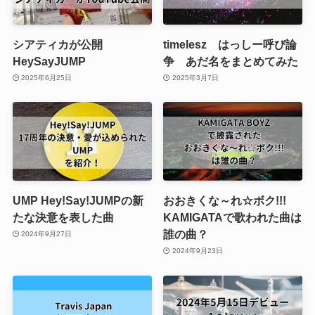
シアティカが公開
timelesz はっしー呼び論
HeySayJUMP
争 あだ名をまとめてみた
2025年6月25日
2025年3月7日
UMP Hey!Say!JUMPの新
おおきくな～れ☆ボク!!!
たな決意を表した曲
KAMIGATAで歌われた曲は
誰の曲？
2024年9月27日
2024年9月23日