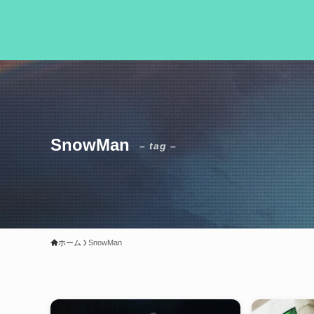
SnowMan
– tag –
ホーム
SnowMan