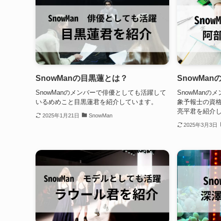
SnowManの目黒蓮とは？
SnowMa
SnowManのメンバーで俳優としても活躍して
SnowMan
いるめめこと目黒蓮君を紹介しています。
象予報士の資
亮平君を紹介
2025年1月21日
SnowMan
2025年3月3日