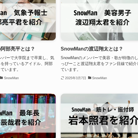
nの阿部亮平とは？
SnowManの渡辺翔太とは？
のメンバーで大学院まで卒業し、気
SnowManのメンバーで美容・歌が特徴の
格を持っているアイドル、阿部
っぴーこと渡辺翔太君をファン目線で紹介
しています。
ています。
SnowMan
2025年3月7日
SnowMan