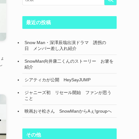
最近の投稿
Snow Man・深澤辰哉出演ドラマ 誘拐の
日 メンバー差し入れ紹介
しょ
SnowMan向井康二くんのストーリー お箸を
し
紹介
シアティカが公開 HeySayJUMP
ジャニーズ初 リセール開始 ファンが思う
こと
映画おそ松さん SnowManからAぇ!groupへ
その他